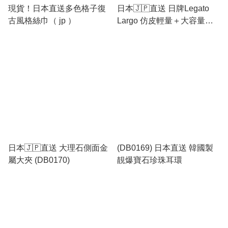
現貨！日本直送多色格子復
日本🇯🇵直送 日牌Legato
古風格絲巾（ jp ）
Largo 仿皮輕量＋大容量＋
文青背囊
日本🇯🇵直送 大理石側面金
(DB0169) 日本直送 韓國製
屬大夾 (DB0170)
靚爆寶石珍珠耳環