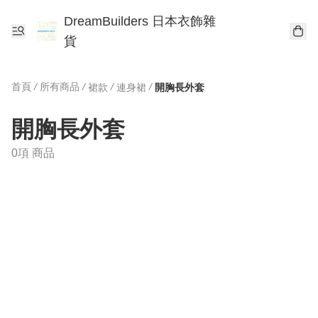
DreamBuilders 日本衣飾雜
貨
首頁
/
所有商品
/
/
/
裙款
連身裙
開胸長外套
開胸長外套
0項 商品