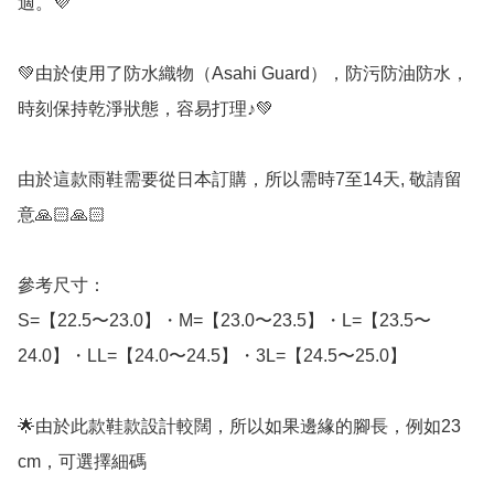
適。💜

💚由於使用了防水織物（Asahi Guard），防污防油防水，
時刻保持乾淨狀態，容易打理♪💚

由於這款雨鞋需要從日本訂購，所以需時7至14天, 敬請留
意🙏🏻🙏🏻

參考尺寸：

S=【22.5〜23.0】・M=【23.0〜23.5】・L=【23.5〜
24.0】・LL=【24.0〜24.5】・3L=【24.5〜25.0】

🌟由於此款鞋款設計較闊，所以如果邊緣的腳長，例如23 
cm，可選擇細碼
