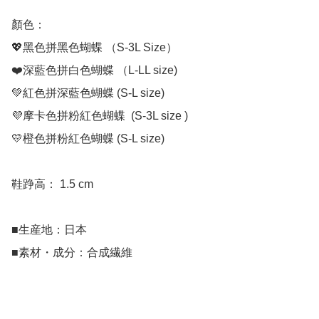
顏色：

💖黑色拼黑色蝴蝶 （S-3L Size）

❤️深藍色拼白色蝴蝶 （L-LL size) 

💚紅色拼深藍色蝴蝶 (S-L size)

💜摩卡色拼粉紅色蝴蝶  (S-3L size )

💛橙色拼粉紅色蝴蝶 (S-L size)

鞋踭高： 1.5 cm

■生産地：日本

■素材・成分：合成繊維
