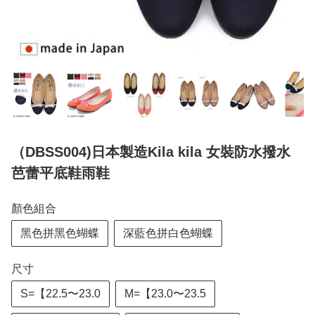
（DBSS004)日本製造Kila kila 女裝防水撥水
芭蕾平底鞋雨鞋
顏色組合
黑色拼黑色蝴蝶
深藍色拼白色蝴蝶
尺寸
S=【22.5〜23.0
M=【23.0〜23.5