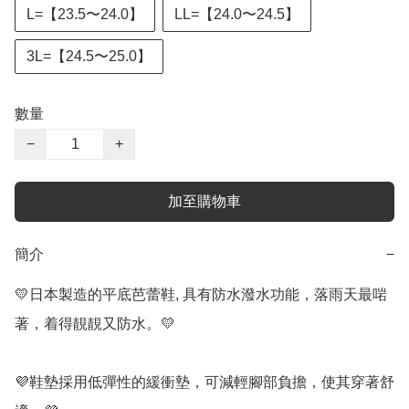
L=【23.5〜24.0】
LL=【24.0〜24.5】
3L=【24.5〜25.0】
數量
−
+
加至購物車
簡介
−
💛日本製造的平底芭蕾鞋, 具有防水潑水功能，落雨天最啱
著，着得靚靚又防水。💛

💜鞋墊採用低彈性的緩衝墊，可減輕腳部負擔，使其穿著舒