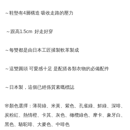
～鞋墊有4層構造 吸收走路的壓力

 ～跟高1.5cm  好走好穿  

～每雙都是由日本工匠揉製軟革製成  

～這雙圓頭 可愛感十足 是配搭各類衣物的必備配件

～日本製，這個已經係質素嘅標誌

🌸顏色選擇：薄荷綠、米黃、紫色、孔雀綠、鮮綠、深啡、
炭粉紅、熱情橙、卡其、灰色、橄欖綠色、摩卡、象牙白、
黑色、駱駝啡、大麥色、中啡色
