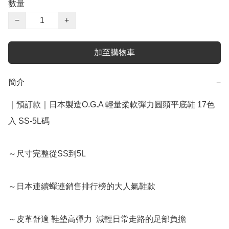
數量
−
+
加至購物車
簡介
−
｜預訂款｜日本製造O.G.A 輕量柔軟彈力圓頭平底鞋 17色
入 SS-5L碼 

～尺寸完整從SS到5L 

～日本連續蟬連銷售排行榜的大人氣鞋款   

～皮革舒適 鞋墊高彈力  減輕日常走路的足部負擔 
