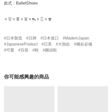
款式：BalletShoes

🔅👚🔅👖🔅👗🔅👠🔅🩱🔅🧣

日本製造
日牌
日本進口
MadeinJapan
JapaneseProduct
日系
大熱款
襯衫必備
可愛
百搭
鞋
圓頭鞋
你可能感興趣的商品