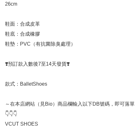
26cm

鞋面：合成皮革

鞋底：合成橡膠

鞋墊：PVC（有抗菌除臭處理） 

❣️預訂款入數後7至14天發貨❣️

款式：BalletShoes

～在本店網站（見Bio）商品欄輸入以下DB號碼，即可落單

👇👇👇

VCUT SHOES
