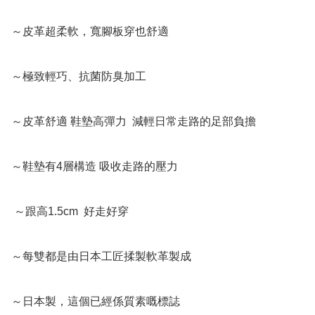
～皮革超柔軟，寬腳板穿也舒適

～極致輕巧、抗菌防臭加工

～皮革舒適 鞋墊高彈力  減輕日常走路的足部負擔 

～鞋墊有4層構造 吸收走路的壓力

 ～跟高1.5cm  好走好穿  

～每雙都是由日本工匠揉製軟革製成  

～日本製，這個已經係質素嘅標誌
