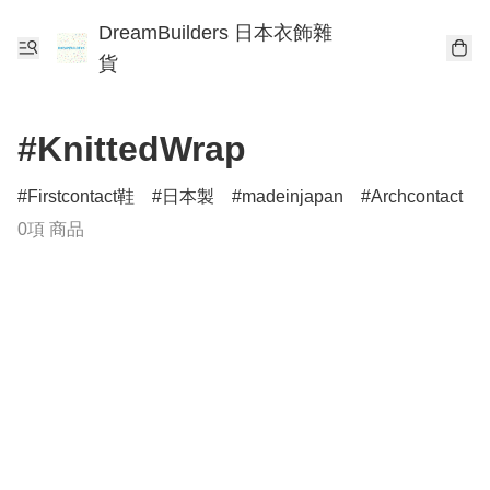
DreamBuilders 日本衣飾雜
貨
#KnittedWrap
Firstcontact鞋
日本製
madeinjapan
Archcontact
0項 商品