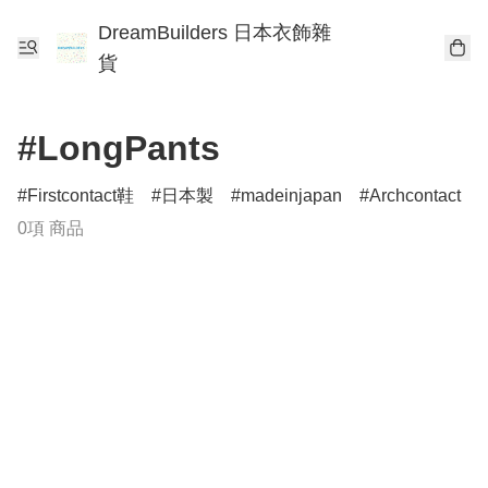
DreamBuilders 日本衣飾雜
貨
#LongPants
Firstcontact鞋
日本製
madeinjapan
Archcontact
0項 商品