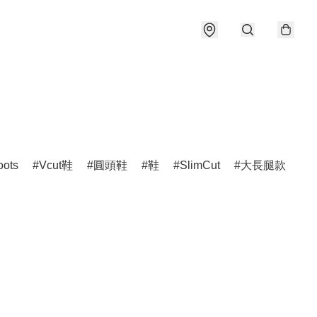
oots
Vcut鞋
圓頭鞋
鞋
SlimCut
大長腿款