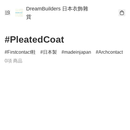
DreamBuilders 日本衣飾雜
貨
#PleatedCoat
Firstcontact鞋
日本製
madeinjapan
Archcontact
0項 商品