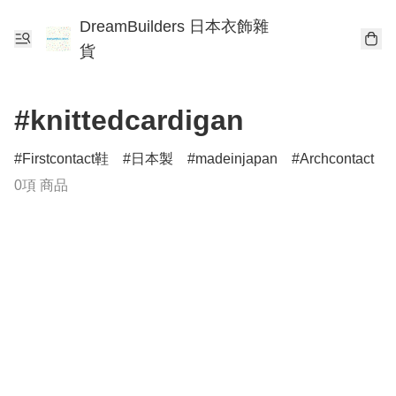
DreamBuilders 日本衣飾雜
貨
#knittedcardigan
Firstcontact鞋
日本製
madeinjapan
Archcontact
0項 商品