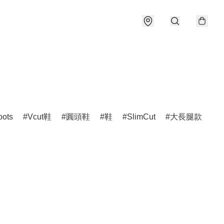
oots
Vcut鞋
圓頭鞋
鞋
SlimCut
大長腿款